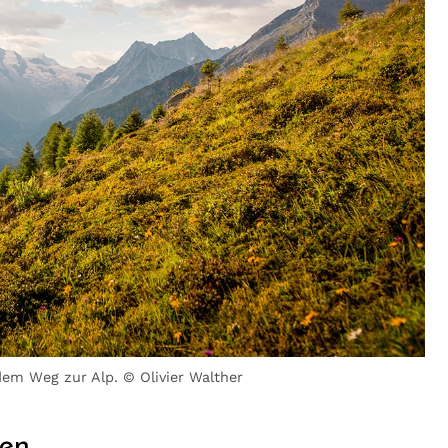
 dem Weg zur Alp. © Olivier Walther
hen