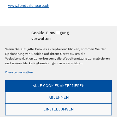
www.fondazionearp.ch
Cookie-Einwilligung
verwalten
MAGAZIN ABONNIEREN
Wenn Sie auf „Alle Cookies akzeptieren“ klicken, stimmen Sie der
Speicherung von Cookies auf Ihrem Gerät zu, um die
Websitenavigation zu verbessern, die Websitenutzung zu analysieren
Abonnieren
und unsere Marketingbemühungen zu unterstützen.
Dienste verwalten
NEWSLETTER
ALLE COOKIES AKZEPTIEREN
Anmelden
ABLEHNEN
EINSTELLUNGEN
© Copyright 2026 – Ferientrends //
info@tlvg.ch
// +41 31 300 30 85 //
Tourismus Lifestyle Verlag GmbH // Frohbergweg 1 - CH-3012 Bern //