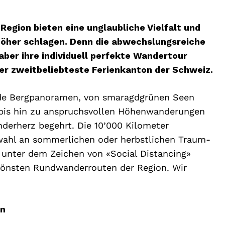
egion bieten eine unglaubliche Vielfalt und
höher schlagen. Denn die abwechslungsreiche
aber ihre individuell perfekte Wandertour
der zweitbeliebteste Ferienkanton der Schweiz.
de Bergpanoramen, von smaragdgrünen Seen
 bis hin zu anspruchsvollen Höhenwanderungen
nderherz begehrt. Die 10’000 Kilometer
wahl an sommerlichen oder herbstlichen Traum-
e unter dem Zeichen von «Social Distancing»
chönsten Rundwanderrouten der Region. Wir
en