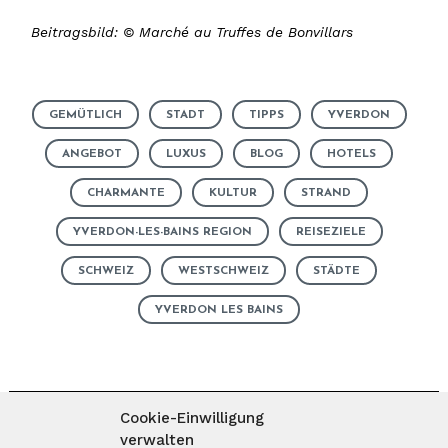
Beitragsbild: © Marché au Truffes de Bonvillars
GEMÜTLICH
STADT
TIPPS
YVERDON
ANGEBOT
LUXUS
BLOG
HOTELS
CHARMANTE
KULTUR
STRAND
YVERDON-LES-BAINS REGION
REISEZIELE
SCHWEIZ
WESTSCHWEIZ
STÄDTE
YVERDON LES BAINS
Cookie-Einwilligung
verwalten