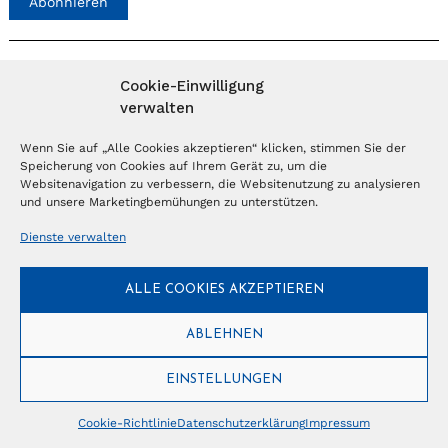
Abonnieren
NEWSLETTER
Cookie-Einwilligung
verwalten
Anmelden
Wenn Sie auf „Alle Cookies akzeptieren“ klicken, stimmen Sie der
Speicherung von Cookies auf Ihrem Gerät zu, um die
Websitenavigation zu verbessern, die Websitenutzung zu analysieren
© Copyright 2026 – Ferientrends //
info@tlvg.ch
// +41 31 300 30 85 //
und unsere Marketingbemühungen zu unterstützen.
Tourismus Lifestyle Verlag GmbH // Frohbergweg 1 - CH-3012 Bern //
Datenschutzerklärung
//
Impressum
Dienste verwalten
ALLE COOKIES AKZEPTIEREN
ABLEHNEN
EINSTELLUNGEN
Cookie-Richtlinie
Datenschutzerklärung
Impressum