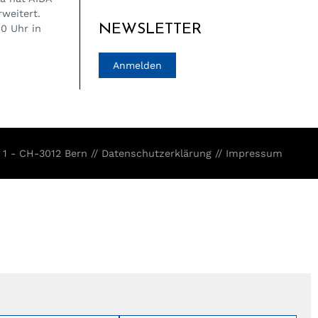
weitert.
NEWSLETTER
00 Uhr in
Anmelden
 1 - CH-3012 Bern //
Datenschutzerklärung
//
Impressum