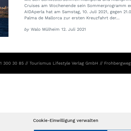
Cruises am Wochenende sein Sommerprogramm er
AIDAperla hat am Samstag, 10. Juli 2021, gegen 21.
Palma de Mallorca zur ersten Kreuzfahrt der...
by
Walo Mülheim
12. Juli 2021
31 300 30 85 // Tourismus Lifestyle Verlag GmbH // Frohbergweg
Cookie-Einwilligung verwalten