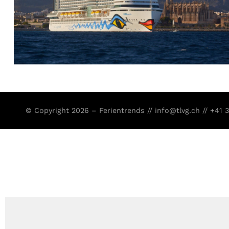
© Copyright 2026 – Ferientrends //
info@tlvg.ch
// +41 