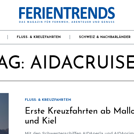
FLUSS- & KREUZFAHRTEN
SCHWEIZ & NACHBARLÄNDER
AG:
AIDACRUIS
FLUSS- & KREUZFAHRTEN
Erste Kreuzfahrten ab Mall
und Kiel
Mit den Schwesterschiffen AIDAperla und AIDAprim