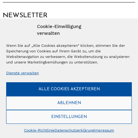
NEWSLETTER
Cookie-Einwilligung
Anmelden
verwalten
Wenn Sie auf „Alle Cookies akzeptieren“ klicken, stimmen Sie der
Speicherung von Cookies auf Ihrem Gerät zu, um die
© Copyright 2026 – Ferientrends //
info@tlvg.ch
// +41 31 300 30 85 //
Tourismus Lifestyle Verlag GmbH // Frohbergweg 1 - CH-3012 Bern //
Websitenavigation zu verbessern, die Websitenutzung zu analysieren
Datenschutzerklärung
//
Impressum
und unsere Marketingbemühungen zu unterstützen.
Dienste verwalten
ALLE COOKIES AKZEPTIEREN
ABLEHNEN
EINSTELLUNGEN
Cookie-Richtlinie
Datenschutzerklärung
Impressum