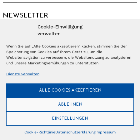
NEWSLETTER
Cookie-Einwilligung
Anmelden
verwalten
Wenn Sie auf „Alle Cookies akzeptieren“ klicken, stimmen Sie der
Speicherung von Cookies auf Ihrem Gerät zu, um die
© Copyright 2026 – Ferientrends //
info@tlvg.ch
// +41 31 300 30 85 //
Tourismus Lifestyle Verlag GmbH // Frohbergweg 1 - CH-3012 Bern //
Websitenavigation zu verbessern, die Websitenutzung zu analysieren
Datenschutzerklärung
//
Impressum
und unsere Marketingbemühungen zu unterstützen.
Dienste verwalten
ALLE COOKIES AKZEPTIEREN
ABLEHNEN
EINSTELLUNGEN
Cookie-Richtlinie
Datenschutzerklärung
Impressum