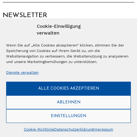
NEWSLETTER
Cookie-Einwilligung
Anmelden
verwalten
Wenn Sie auf „Alle Cookies akzeptieren“ klicken, stimmen Sie der
Speicherung von Cookies auf Ihrem Gerät zu, um die
© Copyright 2026 – Ferientrends //
info@tlvg.ch
// +41 31 300 30 85 //
Tourismus Lifestyle Verlag GmbH // Frohbergweg 1 - CH-3012 Bern //
Websitenavigation zu verbessern, die Websitenutzung zu analysieren
Datenschutzerklärung
//
Impressum
und unsere Marketingbemühungen zu unterstützen.
Dienste verwalten
ALLE COOKIES AKZEPTIEREN
ABLEHNEN
EINSTELLUNGEN
Cookie-Richtlinie
Datenschutzerklärung
Impressum