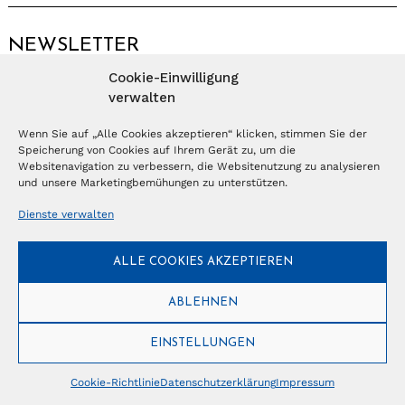
NEWSLETTER
Cookie-Einwilligung
Anmelden
verwalten
Wenn Sie auf „Alle Cookies akzeptieren“ klicken, stimmen Sie der
Speicherung von Cookies auf Ihrem Gerät zu, um die
© Copyright 2026 – Ferientrends //
info@tlvg.ch
// +41 31 300 30 85 //
Tourismus Lifestyle Verlag GmbH // Frohbergweg 1 - CH-3012 Bern //
Websitenavigation zu verbessern, die Websitenutzung zu analysieren
Datenschutzerklärung
//
Impressum
und unsere Marketingbemühungen zu unterstützen.
Dienste verwalten
ALLE COOKIES AKZEPTIEREN
ABLEHNEN
EINSTELLUNGEN
Cookie-Richtlinie
Datenschutzerklärung
Impressum