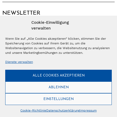
NEWSLETTER
Cookie-Einwilligung
Anmelden
verwalten
Wenn Sie auf „Alle Cookies akzeptieren“ klicken, stimmen Sie der
Speicherung von Cookies auf Ihrem Gerät zu, um die
© Copyright 2026 – Ferientrends //
info@tlvg.ch
// +41 31 300 30 85 //
Tourismus Lifestyle Verlag GmbH // Frohbergweg 1 - CH-3012 Bern //
Websitenavigation zu verbessern, die Websitenutzung zu analysieren
Datenschutzerklärung
//
Impressum
und unsere Marketingbemühungen zu unterstützen.
Dienste verwalten
ALLE COOKIES AKZEPTIEREN
ABLEHNEN
EINSTELLUNGEN
Cookie-Richtlinie
Datenschutzerklärung
Impressum