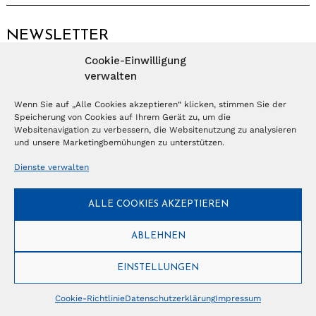
NEWSLETTER
Cookie-Einwilligung
Anmelden
verwalten
Wenn Sie auf „Alle Cookies akzeptieren“ klicken, stimmen Sie der
Speicherung von Cookies auf Ihrem Gerät zu, um die
© Copyright 2026 – Ferientrends //
info@tlvg.ch
// +41 31 300 30 85 //
Tourismus Lifestyle Verlag GmbH // Frohbergweg 1 - CH-3012 Bern //
Websitenavigation zu verbessern, die Websitenutzung zu analysieren
Datenschutzerklärung
//
Impressum
und unsere Marketingbemühungen zu unterstützen.
Dienste verwalten
ALLE COOKIES AKZEPTIEREN
ABLEHNEN
EINSTELLUNGEN
Cookie-Richtlinie
Datenschutzerklärung
Impressum