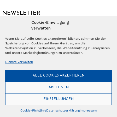
NEWSLETTER
Cookie-Einwilligung
Anmelden
verwalten
Wenn Sie auf „Alle Cookies akzeptieren“ klicken, stimmen Sie der
Speicherung von Cookies auf Ihrem Gerät zu, um die
© Copyright 2026 – Ferientrends //
info@tlvg.ch
// +41 31 300 30 85 //
Tourismus Lifestyle Verlag GmbH // Frohbergweg 1 - CH-3012 Bern //
Websitenavigation zu verbessern, die Websitenutzung zu analysieren
Datenschutzerklärung
//
Impressum
und unsere Marketingbemühungen zu unterstützen.
Dienste verwalten
ALLE COOKIES AKZEPTIEREN
ABLEHNEN
EINSTELLUNGEN
Cookie-Richtlinie
Datenschutzerklärung
Impressum