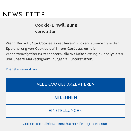
NEWSLETTER
Cookie-Einwilligung
Anmelden
verwalten
Wenn Sie auf „Alle Cookies akzeptieren“ klicken, stimmen Sie der
Speicherung von Cookies auf Ihrem Gerät zu, um die
© Copyright 2026 – Ferientrends //
info@tlvg.ch
// +41 31 300 30 85 //
Tourismus Lifestyle Verlag GmbH // Frohbergweg 1 - CH-3012 Bern //
Websitenavigation zu verbessern, die Websitenutzung zu analysieren
Datenschutzerklärung
//
Impressum
und unsere Marketingbemühungen zu unterstützen.
Dienste verwalten
ALLE COOKIES AKZEPTIEREN
ABLEHNEN
EINSTELLUNGEN
Cookie-Richtlinie
Datenschutzerklärung
Impressum