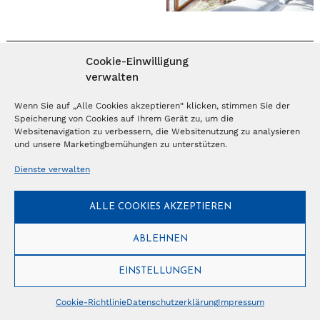
Cookie-Einwilligung
MAGAZIN ABONNIEREN
verwalten
Abonnieren
Wenn Sie auf „Alle Cookies akzeptieren“ klicken, stimmen Sie der
Speicherung von Cookies auf Ihrem Gerät zu, um die
Websitenavigation zu verbessern, die Websitenutzung zu analysieren
und unsere Marketingbemühungen zu unterstützen.
NEWSLETTER
Dienste verwalten
Anmelden
ALLE COOKIES AKZEPTIEREN
ABLEHNEN
© Copyright 2026 – Ferientrends //
info@tlvg.ch
// +41 31 300 30 85 //
Tourismus Lifestyle Verlag GmbH // Frohbergweg 1 - CH-3012 Bern //
Datenschutzerklärung
//
Impressum
EINSTELLUNGEN
Cookie-Richtlinie
Datenschutzerklärung
Impressum