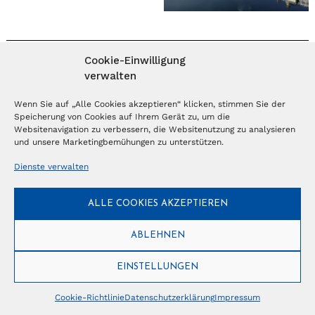
Cookie-Einwilligung
MAGAZIN ABONNIEREN
verwalten
Abonnieren
Wenn Sie auf „Alle Cookies akzeptieren“ klicken, stimmen Sie der
Speicherung von Cookies auf Ihrem Gerät zu, um die
Websitenavigation zu verbessern, die Websitenutzung zu analysieren
und unsere Marketingbemühungen zu unterstützen.
NEWSLETTER
Dienste verwalten
Anmelden
ALLE COOKIES AKZEPTIEREN
ABLEHNEN
© Copyright 2026 – Ferientrends //
info@tlvg.ch
// +41 31 300 30 85 //
Tourismus Lifestyle Verlag GmbH // Frohbergweg 1 - CH-3012 Bern //
Datenschutzerklärung
//
Impressum
EINSTELLUNGEN
Cookie-Richtlinie
Datenschutzerklärung
Impressum