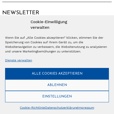
NEWSLETTER
Cookie-Einwilligung
Anmelden
verwalten
Wenn Sie auf „Alle Cookies akzeptieren“ klicken, stimmen Sie der
Speicherung von Cookies auf Ihrem Gerät zu, um die
© Copyright 2026 – Ferientrends //
info@tlvg.ch
// +41 31 300 30 85 //
Tourismus Lifestyle Verlag GmbH // Frohbergweg 1 - CH-3012 Bern //
Websitenavigation zu verbessern, die Websitenutzung zu analysieren
Datenschutzerklärung
//
Impressum
und unsere Marketingbemühungen zu unterstützen.
Dienste verwalten
ALLE COOKIES AKZEPTIEREN
ABLEHNEN
EINSTELLUNGEN
Cookie-Richtlinie
Datenschutzerklärung
Impressum