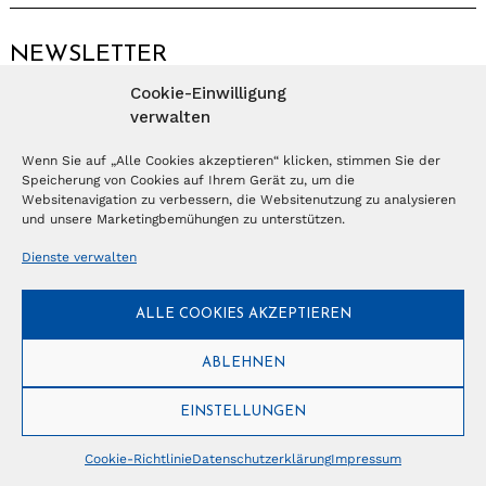
NEWSLETTER
Cookie-Einwilligung
Anmelden
verwalten
Wenn Sie auf „Alle Cookies akzeptieren“ klicken, stimmen Sie der
Speicherung von Cookies auf Ihrem Gerät zu, um die
© Copyright 2026 – Ferientrends //
info@tlvg.ch
// +41 31 300 30 85 //
Tourismus Lifestyle Verlag GmbH // Frohbergweg 1 - CH-3012 Bern //
Websitenavigation zu verbessern, die Websitenutzung zu analysieren
Datenschutzerklärung
//
Impressum
und unsere Marketingbemühungen zu unterstützen.
Dienste verwalten
ALLE COOKIES AKZEPTIEREN
ABLEHNEN
EINSTELLUNGEN
Cookie-Richtlinie
Datenschutzerklärung
Impressum