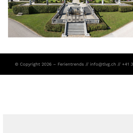
© Copyright 2026 – Ferientrends //
info@tlvg.ch
// +41 