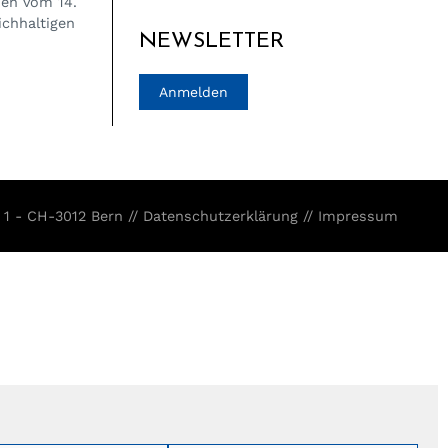
den vom 14.
ichhaltigen
NEWSLETTER
Anmelden
 1 - CH-3012 Bern //
Datenschutzerklärung
//
Impressum