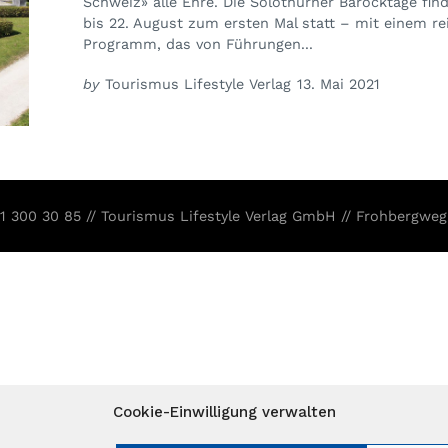
Schweiz» alle Ehre. Die Solothurner Barocktage fin
bis 22. August zum ersten Mal statt – mit einem re
Programm, das von Führungen...
by
Tourismus Lifestyle Verlag
13. Mai 2021
31 300 30 85 // Tourismus Lifestyle Verlag GmbH // Frohbergweg
Cookie-Einwilligung verwalten