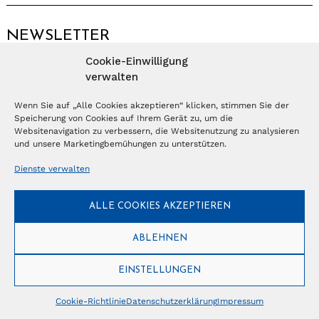
NEWSLETTER
Cookie-Einwilligung
Anmelden
verwalten
Wenn Sie auf „Alle Cookies akzeptieren“ klicken, stimmen Sie der
Speicherung von Cookies auf Ihrem Gerät zu, um die
© Copyright 2026 – Ferientrends //
info@tlvg.ch
// +41 31 300 30 85 //
Tourismus Lifestyle Verlag GmbH // Frohbergweg 1 - CH-3012 Bern //
Websitenavigation zu verbessern, die Websitenutzung zu analysieren
Datenschutzerklärung
//
Impressum
und unsere Marketingbemühungen zu unterstützen.
Dienste verwalten
ALLE COOKIES AKZEPTIEREN
ABLEHNEN
EINSTELLUNGEN
Cookie-Richtlinie
Datenschutzerklärung
Impressum