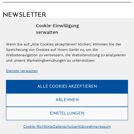
NEWSLETTER
Cookie-Einwilligung
Anmelden
verwalten
Wenn Sie auf „Alle Cookies akzeptieren“ klicken, stimmen Sie der
Speicherung von Cookies auf Ihrem Gerät zu, um die
© Copyright 2026 – Ferientrends //
info@tlvg.ch
// +41 31 300 30 85 //
Tourismus Lifestyle Verlag GmbH // Frohbergweg 1 - CH-3012 Bern //
Websitenavigation zu verbessern, die Websitenutzung zu analysieren
Datenschutzerklärung
//
Impressum
und unsere Marketingbemühungen zu unterstützen.
Dienste verwalten
ALLE COOKIES AKZEPTIEREN
ABLEHNEN
EINSTELLUNGEN
Cookie-Richtlinie
Datenschutzerklärung
Impressum