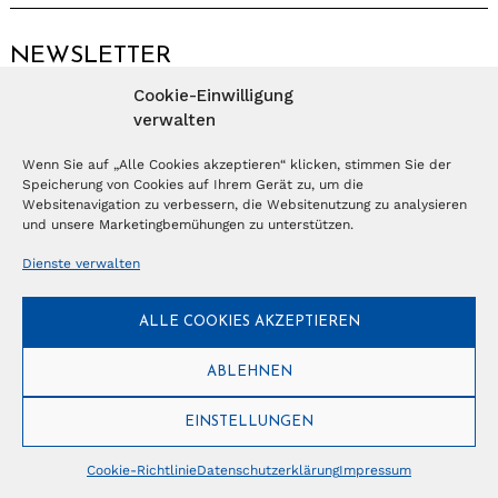
NEWSLETTER
Cookie-Einwilligung
Anmelden
verwalten
Wenn Sie auf „Alle Cookies akzeptieren“ klicken, stimmen Sie der
Speicherung von Cookies auf Ihrem Gerät zu, um die
© Copyright 2026 – Ferientrends //
info@tlvg.ch
// +41 31 300 30 85 //
Tourismus Lifestyle Verlag GmbH // Frohbergweg 1 - CH-3012 Bern //
Websitenavigation zu verbessern, die Websitenutzung zu analysieren
Datenschutzerklärung
//
Impressum
und unsere Marketingbemühungen zu unterstützen.
Dienste verwalten
ALLE COOKIES AKZEPTIEREN
ABLEHNEN
EINSTELLUNGEN
Cookie-Richtlinie
Datenschutzerklärung
Impressum