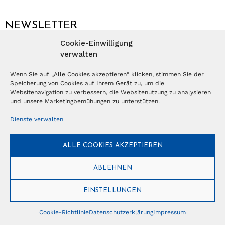
NEWSLETTER
Cookie-Einwilligung
Anmelden
verwalten
Wenn Sie auf „Alle Cookies akzeptieren“ klicken, stimmen Sie der
Speicherung von Cookies auf Ihrem Gerät zu, um die
© Copyright 2026 – Ferientrends //
info@tlvg.ch
// +41 31 300 30 85 //
Tourismus Lifestyle Verlag GmbH // Frohbergweg 1 - CH-3012 Bern //
Websitenavigation zu verbessern, die Websitenutzung zu analysieren
Datenschutzerklärung
//
Impressum
und unsere Marketingbemühungen zu unterstützen.
Dienste verwalten
ALLE COOKIES AKZEPTIEREN
ABLEHNEN
EINSTELLUNGEN
Cookie-Richtlinie
Datenschutzerklärung
Impressum