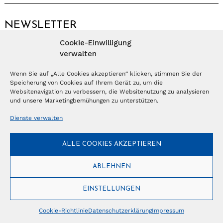
NEWSLETTER
Cookie-Einwilligung
Anmelden
verwalten
Wenn Sie auf „Alle Cookies akzeptieren“ klicken, stimmen Sie der
Speicherung von Cookies auf Ihrem Gerät zu, um die
© Copyright 2026 – Ferientrends //
info@tlvg.ch
// +41 31 300 30 85 //
Tourismus Lifestyle Verlag GmbH // Frohbergweg 1 - CH-3012 Bern //
Websitenavigation zu verbessern, die Websitenutzung zu analysieren
Datenschutzerklärung
//
Impressum
und unsere Marketingbemühungen zu unterstützen.
Dienste verwalten
ALLE COOKIES AKZEPTIEREN
ABLEHNEN
EINSTELLUNGEN
Cookie-Richtlinie
Datenschutzerklärung
Impressum