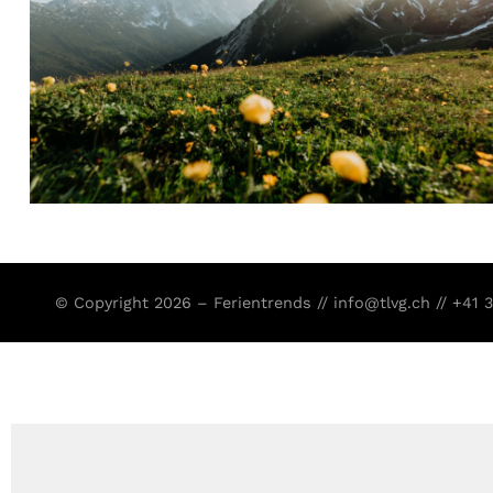
© Copyright 2026 – Ferientrends //
info@tlvg.ch
// +41 