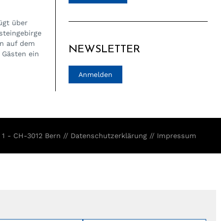
ügt über
steingebirge
on auf dem
NEWSLETTER
 Gästen ein
Anmelden
 1 - CH-3012 Bern //
Datenschutzerklärung
//
Impressum