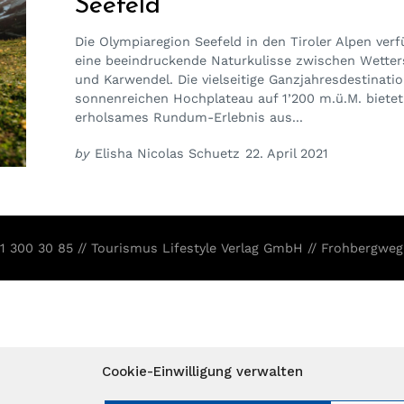
Seefeld
Die Olympiaregion Seefeld in den Tiroler Alpen verf
eine beeindruckende Naturkulisse zwischen Wetter
und Karwendel. Die vielseitige Ganzjahresdestinati
sonnenreichen Hochplateau auf 1’200 m.ü.M. bietet
erholsames Rundum-Erlebnis aus...
by
Elisha Nicolas Schuetz
22. April 2021
31 300 30 85 // Tourismus Lifestyle Verlag GmbH // Frohbergweg
Cookie-Einwilligung verwalten