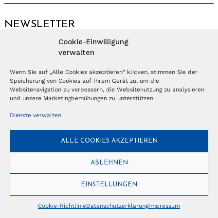
NEWSLETTER
Cookie-Einwilligung
Anmelden
verwalten
Wenn Sie auf „Alle Cookies akzeptieren“ klicken, stimmen Sie der
Speicherung von Cookies auf Ihrem Gerät zu, um die
© Copyright 2026 – Ferientrends //
info@tlvg.ch
// +41 31 300 30 85 //
Tourismus Lifestyle Verlag GmbH // Frohbergweg 1 - CH-3012 Bern //
Websitenavigation zu verbessern, die Websitenutzung zu analysieren
Datenschutzerklärung
//
Impressum
und unsere Marketingbemühungen zu unterstützen.
Dienste verwalten
ALLE COOKIES AKZEPTIEREN
ABLEHNEN
EINSTELLUNGEN
Cookie-Richtlinie
Datenschutzerklärung
Impressum