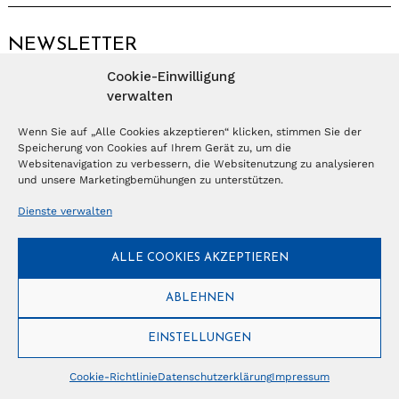
NEWSLETTER
Cookie-Einwilligung
Anmelden
verwalten
Wenn Sie auf „Alle Cookies akzeptieren“ klicken, stimmen Sie der
Speicherung von Cookies auf Ihrem Gerät zu, um die
© Copyright 2026 – Ferientrends //
info@tlvg.ch
// +41 31 300 30 85 //
Tourismus Lifestyle Verlag GmbH // Frohbergweg 1 - CH-3012 Bern //
Websitenavigation zu verbessern, die Websitenutzung zu analysieren
Datenschutzerklärung
//
Impressum
und unsere Marketingbemühungen zu unterstützen.
Dienste verwalten
ALLE COOKIES AKZEPTIEREN
ABLEHNEN
EINSTELLUNGEN
Cookie-Richtlinie
Datenschutzerklärung
Impressum