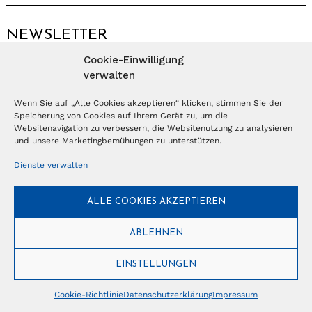
NEWSLETTER
Cookie-Einwilligung
Anmelden
verwalten
Wenn Sie auf „Alle Cookies akzeptieren“ klicken, stimmen Sie der
Speicherung von Cookies auf Ihrem Gerät zu, um die
© Copyright 2026 – Ferientrends //
info@tlvg.ch
// +41 31 300 30 85 //
Tourismus Lifestyle Verlag GmbH // Frohbergweg 1 - CH-3012 Bern //
Websitenavigation zu verbessern, die Websitenutzung zu analysieren
Datenschutzerklärung
//
Impressum
und unsere Marketingbemühungen zu unterstützen.
Dienste verwalten
ALLE COOKIES AKZEPTIEREN
ABLEHNEN
EINSTELLUNGEN
Cookie-Richtlinie
Datenschutzerklärung
Impressum