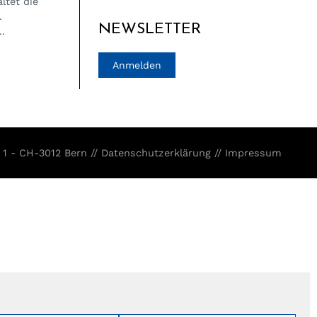
ltet die
.
NEWSLETTER
.
Anmelden
 1 - CH-3012 Bern //
Datenschutzerklärung
//
Impressum