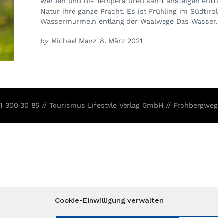
werden und die Temperaturen sanft ansteigen entfa
Natur ihre ganze Pracht. Es ist Frühling im Südtirol
Wassermurmeln entlang der Waalwege Das Wasser..
by
Michael Manz
8. März 2021
31 300 30 85 // Tourismus Lifestyle Verlag GmbH // Frohbergweg
Cookie-Einwilligung verwalten