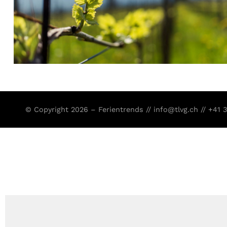
© Copyright 2026 – Ferientrends //
info@tlvg.ch
// +41 