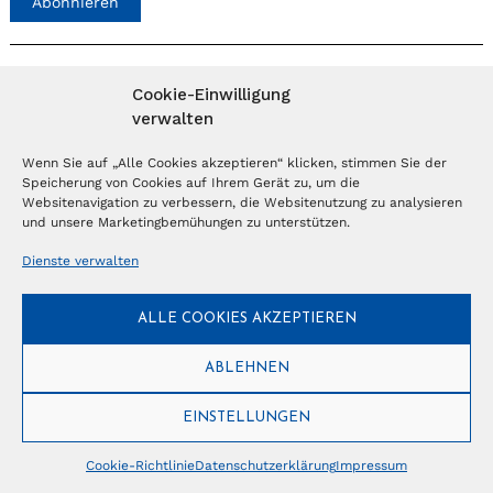
Abonnieren
NEWSLETTER
Cookie-Einwilligung
verwalten
Anmelden
Wenn Sie auf „Alle Cookies akzeptieren“ klicken, stimmen Sie der
Speicherung von Cookies auf Ihrem Gerät zu, um die
Websitenavigation zu verbessern, die Websitenutzung zu analysieren
© Copyright 2026 – Ferientrends //
info@tlvg.ch
// +41 31 300 30 85 //
und unsere Marketingbemühungen zu unterstützen.
Tourismus Lifestyle Verlag GmbH // Frohbergweg 1 - CH-3012 Bern //
Datenschutzerklärung
//
Impressum
Dienste verwalten
ALLE COOKIES AKZEPTIEREN
ABLEHNEN
EINSTELLUNGEN
Cookie-Richtlinie
Datenschutzerklärung
Impressum