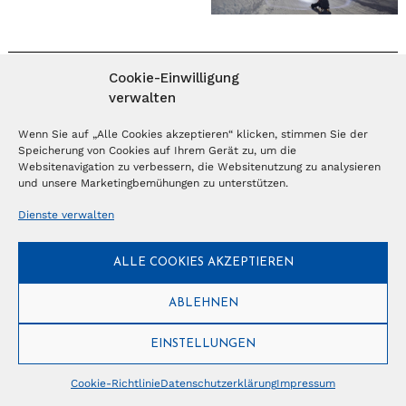
Cookie-Einwilligung
MAGAZIN ABONNIEREN
verwalten
Abonnieren
Wenn Sie auf „Alle Cookies akzeptieren“ klicken, stimmen Sie der
Speicherung von Cookies auf Ihrem Gerät zu, um die
Websitenavigation zu verbessern, die Websitenutzung zu analysieren
und unsere Marketingbemühungen zu unterstützen.
NEWSLETTER
Dienste verwalten
Anmelden
ALLE COOKIES AKZEPTIEREN
ABLEHNEN
© Copyright 2026 – Ferientrends //
info@tlvg.ch
// +41 31 300 30 85 //
Tourismus Lifestyle Verlag GmbH // Frohbergweg 1 - CH-3012 Bern //
Datenschutzerklärung
//
Impressum
EINSTELLUNGEN
Cookie-Richtlinie
Datenschutzerklärung
Impressum