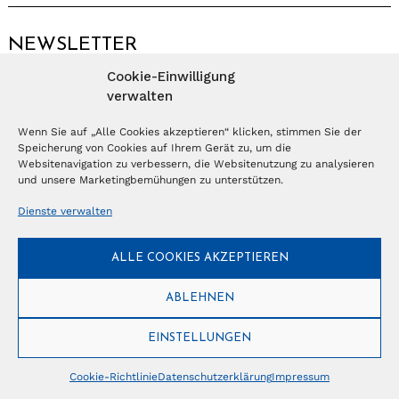
NEWSLETTER
Cookie-Einwilligung
Anmelden
verwalten
Wenn Sie auf „Alle Cookies akzeptieren“ klicken, stimmen Sie der
Speicherung von Cookies auf Ihrem Gerät zu, um die
© Copyright 2026 – Ferientrends //
info@tlvg.ch
// +41 31 300 30 85 //
Tourismus Lifestyle Verlag GmbH // Frohbergweg 1 - CH-3012 Bern //
Websitenavigation zu verbessern, die Websitenutzung zu analysieren
Datenschutzerklärung
//
Impressum
und unsere Marketingbemühungen zu unterstützen.
Dienste verwalten
ALLE COOKIES AKZEPTIEREN
ABLEHNEN
EINSTELLUNGEN
Cookie-Richtlinie
Datenschutzerklärung
Impressum