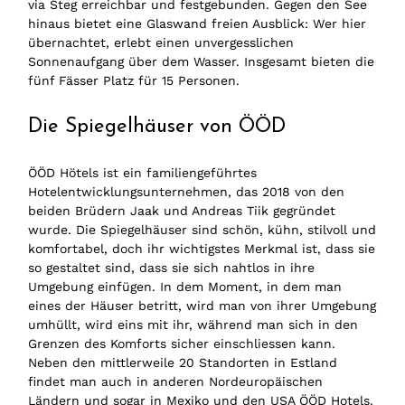
via Steg erreichbar und festgebunden. Gegen den See
hinaus bietet eine Glaswand freien Ausblick: Wer hier
übernachtet, erlebt einen unvergesslichen
Sonnenaufgang über dem Wasser. Insgesamt bieten die
fünf Fässer Platz für 15 Personen.
Die Spiegelhäuser von ÖÖD
ÖÖD Hötels ist ein familiengeführtes
Hotelentwicklungsunternehmen, das 2018 von den
beiden Brüdern Jaak und Andreas Tiik gegründet
wurde. Die Spiegelhäuser sind schön, kühn, stilvoll und
komfortabel, doch ihr wichtigstes Merkmal ist, dass sie
so gestaltet sind, dass sie sich nahtlos in ihre
Umgebung einfügen. In dem Moment, in dem man
eines der Häuser betritt, wird man von ihrer Umgebung
umhüllt, wird eins mit ihr, während man sich in den
Grenzen des Komforts sicher einschliessen kann.
Neben den mittlerweile 20 Standorten in Estland
findet man auch in anderen Nordeuropäischen
Ländern und sogar in Mexiko und den USA ÖÖD Hotels.