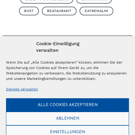
RUST
REATAURANT
EATRENALIN
Cookie-Einwilligung
verwalten
MAGAZIN ABONNIEREN
Wenn Sie auf „Alle Cookies akzeptieren“ klicken, stimmen Sie der
Speicherung von Cookies auf Ihrem Gerät zu, um die
Websitenavigation zu verbessern, die Websitenutzung zu analysieren
Abonnieren
und unsere Marketingbemühungen zu unterstützen.
Dienste verwalten
NEWSLETTER
ALLE COOKIES AKZEPTIEREN
Anmelden
ABLEHNEN
EINSTELLUNGEN
© Copyright 2026 – Ferientrends //
info@tlvg.ch
// +41 31 300 30 85 //