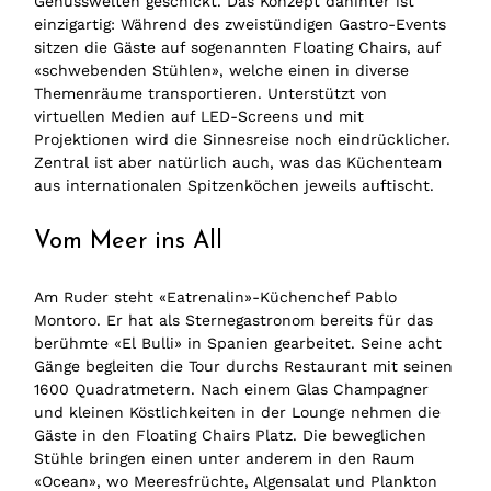
Genusswelten geschickt. Das Konzept dahinter ist
einzigartig: Während des zweistündigen Gastro-Events
sitzen die Gäste auf sogenannten Floating Chairs, auf
«schwebenden Stühlen», welche einen in diverse
Themenräume transportieren. Unterstützt von
virtuellen Medien auf LED-Screens und mit
Projektionen wird die Sinnesreise noch eindrücklicher.
Zentral ist aber natürlich auch, was das Küchenteam
aus internationalen Spitzenköchen jeweils auftischt.
Vom Meer ins All
Am Ruder steht «Eatrenalin»-Küchenchef Pablo
Montoro. Er hat als Sternegastronom bereits für das
berühmte «El Bulli» in Spanien gearbeitet. Seine acht
Gänge begleiten die Tour durchs Restaurant mit seinen
1600 Quadratmetern. Nach einem Glas Champagner
und kleinen Köstlichkeiten in der Lounge nehmen die
Gäste in den Floating Chairs Platz. Die beweglichen
Stühle bringen einen unter anderem in den Raum
«Ocean», wo Meeresfrüchte, Algensalat und Plankton