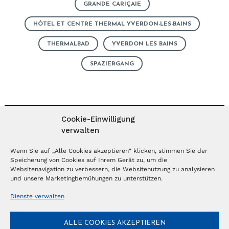
GRANDE CARIÇAIE
HÔTEL ET CENTRE THERMAL YVERDON-LES-BAINS
THERMALBAD
YVERDON LES BAINS
SPAZIERGANG
Cookie-Einwilligung
verwalten
MAGAZIN ABONNIEREN
Wenn Sie auf „Alle Cookies akzeptieren“ klicken, stimmen Sie der
Speicherung von Cookies auf Ihrem Gerät zu, um die
Websitenavigation zu verbessern, die Websitenutzung zu analysieren
Abonnieren
und unsere Marketingbemühungen zu unterstützen.
Dienste verwalten
NEWSLETTER
ALLE COOKIES AKZEPTIEREN