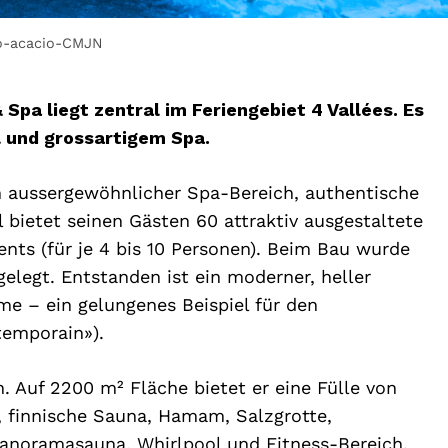
-acacio-CMJN
Spa liegt zentral im Feriengebiet 4 Vallées. Es
l und grossartigem Spa.
in aussergewöhnlicher Spa-Bereich, authentische
bietet seinen Gästen 60 attraktiv ausgestaltete
ts (für je 4 bis 10 Personen). Beim Bau wurde
elegt. Entstanden ist ein moderner, heller
e – ein gelungenes Beispiel für den
temporain»).
. Auf 2200 m² Fläche bietet er eine Fülle von
 finnische Sauna, Hamam, Salzgrotte,
anoramasauna, Whirlpool und Fitness-Bereich.