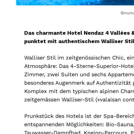
©nuno
Das charmante Hotel Nendaz 4 Vallées & 
punktet mit authentischem Walliser Sti
Walliser Stil im zeitgenössischen Chic, e
Atmosphäre: Das 4-Sterne-Superior-Hotel 
Zimmer, zwei Suiten und sechs Appartemen
besonderes Augenmerk auf Authentizität g
Komplex mit dem typischen alpinen Charm
zeitgemässen Walliser-Stil («valaisan con
Prunkstück des Hotels ist der Spa-Bereich
entspannenden Möglichkeiten: Bio-Sauna,
Tauwasser-Dampfbad, Kneipp-Parcours, P