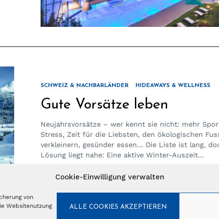
SCHWEIZ & NACHBARLÄNDER
HIDEAWAYS & WELLNESS
Gute Vorsätze leben
Neujahrsvorsätze – wer kennt sie nicht: mehr Spor
Stress, Zeit für die Liebsten, den ökologischen Fu
verkleinern, gesünder essen… Die Liste ist lang, do
Lösung liegt nahe: Eine aktive Winter-Auszeit...
by
Tourismus Lifestyle Verlag
17. Dezember 2019
Cookie-Einwilligung verwalten
icherung von
die Websitenutzung
ALLE COOKIES AKZEPTIEREN