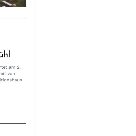
ühl
rtet am 2.
eit von
itionshaus