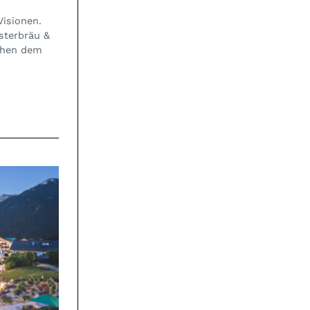
Visionen.
osterbräu &
tehen dem