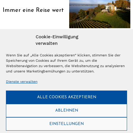
Immer eine Reise wert
Cookie-Einwilligung
verwalten
MAGAZIN ABONNIEREN
Wenn Sie auf „Alle Cookies akzeptieren“ klicken, stimmen Sie der
Speicherung von Cookies auf Ihrem Gerät zu, um die
Abonnieren
Websitenavigation zu verbessern, die Websitenutzung zu analysieren
und unsere Marketingbemühungen zu unterstützen.
Dienste verwalten
NEWSLETTER
ALLE COOKIES AKZEPTIEREN
Anmelden
ABLEHNEN
EINSTELLUNGEN
© Copyright 2026 – Ferientrends //
info@tlvg.ch
// +41 31 300 30 85 //
Tourismus Lifestyle Verlag GmbH // Frohbergweg 1 - CH-3012 Bern //