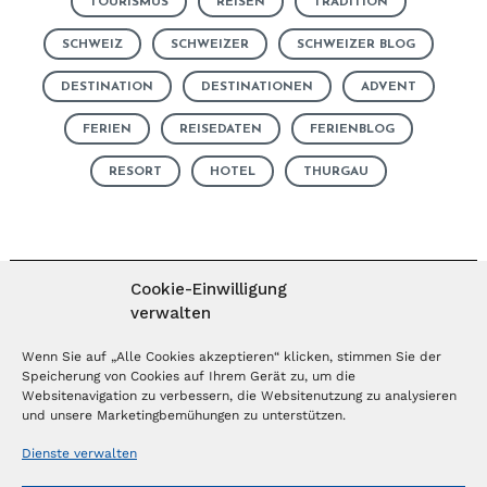
TOURISMUS
REISEN
TRADITION
SCHWEIZ
SCHWEIZER
SCHWEIZER BLOG
DESTINATION
DESTINATIONEN
ADVENT
FERIEN
REISEDATEN
FERIENBLOG
RESORT
HOTEL
THURGAU
Cookie-Einwilligung
verwalten
MAGAZIN ABONNIEREN
Wenn Sie auf „Alle Cookies akzeptieren“ klicken, stimmen Sie der
Speicherung von Cookies auf Ihrem Gerät zu, um die
Websitenavigation zu verbessern, die Websitenutzung zu analysieren
Abonnieren
und unsere Marketingbemühungen zu unterstützen.
Dienste verwalten
NEWSLETTER