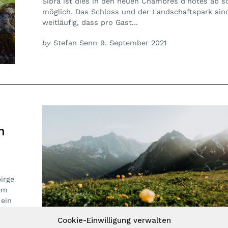
Sibra ist dies in den neuen Chambres d’hôtes ab s
möglich. Das Schloss und der Landschaftspark sin
weitläufig, dass pro Gast...
by
Stefan Senn
9. September 2021
n
irge
dem
 ein
Cookie-Einwilligung verwalten