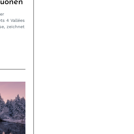
Suonen
er
ts 4 Vallées
se, zeichnet