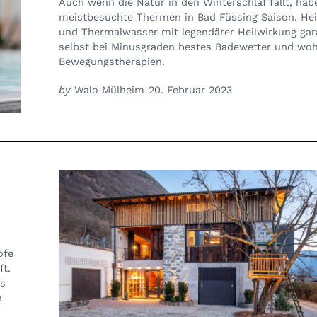
Auch wenn die Natur in den Winterschlaf fällt, ha
meistbesuchte Thermen in Bad Füssing Saison. Hei
und Thermalwasser mit legendärer Heilwirkung gar
selbst bei Minusgraden bestes Badewetter und wo
Bewegungstherapien.
by
Walo Mülheim
20. Februar 2023
öfe
ft.
es
n