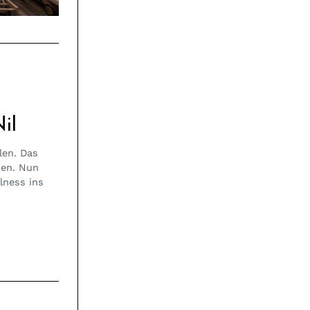
il
len. Das
sen. Nun
lness ins