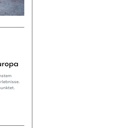
uropa
instem
rlebnisse.
punktet.