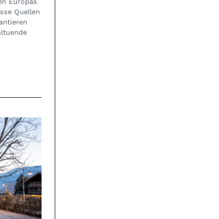
ben Europas
sse Quellen
antieren
hltuende