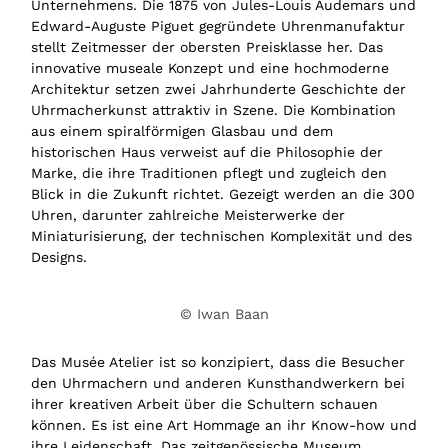
Unternehmens. Die 1875 von Jules-Louis Audemars und
Edward-Auguste Piguet gegründete Uhrenmanufaktur
stellt Zeitmesser der obersten Preisklasse her. Das
innovative museale Konzept und eine hochmoderne
Architektur setzen zwei Jahrhunderte Geschichte der
Uhrmacherkunst attraktiv in Szene. Die Kombination
aus einem spiralförmigen Glasbau und dem
historischen Haus verweist auf die Philosophie der
Marke, die ihre Traditionen pflegt und zugleich den
Blick in die Zukunft richtet. Gezeigt werden an die 300
Uhren, darunter zahlreiche Meisterwerke der
Miniaturisierung, der technischen Komplexität und des
Designs.
© Iwan Baan
Das Musée Atelier ist so konzipiert, dass die Besucher
den Uhrmachern und anderen Kunsthandwerkern bei
ihrer kreativen Arbeit über die Schultern schauen
können. Es ist eine Art Hommage an ihr Know-how und
ihre Leidenschaft. Das zeitgenössische Museum