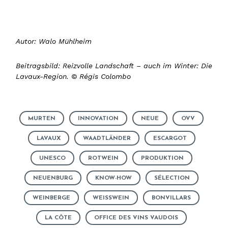
Autor: Walo Mühlheim
Beitragsbild: Reizvolle Landschaft – auch im Winter: Die
Lavaux-Region. © Régis Colombo
MURTEN
INNOVATION
NEUE
OVV
LAVAUX
WAADTLÄNDER
ESCARGOT
UNESCO
ROTWEIN
PRODUKTION
NEUENBURG
KNOW-HOW
SÉLECTION
WEINBERGE
WEISSWEIN
BONVILLARS
LA CÔTE
OFFICE DES VINS VAUDOIS