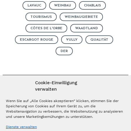
LAVAUC
WEINBAU
CHABLAIS
TOURISMUS
WEINBAUGIEBIETE
CÔTES DE L'ORBE
WAADTLAND
ESCARGOT ROUGE
VULLY
QUALITÄT
DER
Cookie-Einwilligung
verwalten
MAGAZIN ABONNIEREN
Wenn Sie auf „Alle Cookies akzeptieren“ klicken, stimmen Sie der
Speicherung von Cookies auf Ihrem Gerät zu, um die
Websitenavigation zu verbessern, die Websitenutzung zu analysieren
Abonnieren
und unsere Marketingbemühungen zu unterstützen.
Dienste verwalten