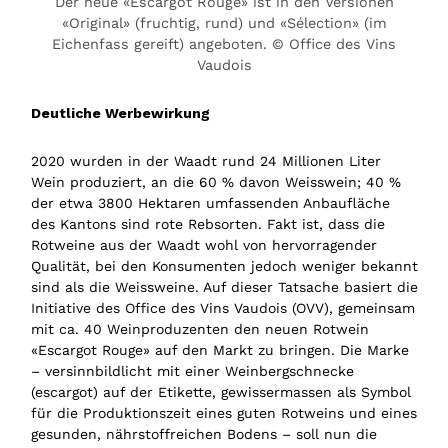
Der neue «Escargot Rouge» ist in den Versionen
«Original» (fruchtig, rund) und «Sélection» (im
Eichenfass gereift) angeboten. © Office des Vins
Vaudois
Deutliche Werbewirkung
2020 wurden in der Waadt rund 24 Millionen Liter
Wein produziert, an die 60 % davon Weisswein; 40 %
der etwa 3800 Hektaren umfassenden Anbaufläche
des Kantons sind rote Rebsorten. Fakt ist, dass die
Rotweine aus der Waadt wohl von hervorragender
Qualität, bei den Konsumenten jedoch weniger bekannt
sind als die Weissweine. Auf dieser Tatsache basiert die
Initiative des Office des Vins Vaudois (OVV), gemeinsam
mit ca. 40 Weinproduzenten den neuen Rotwein
«Escargot Rouge» auf den Markt zu bringen. Die Marke
– versinnbildlicht mit einer Weinbergschnecke
(escargot) auf der Etikette, gewissermassen als Symbol
für die Produktionszeit eines guten Rotweins und eines
gesunden, nährstoffreichen Bodens – soll nun die