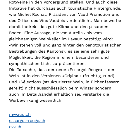
Rotweine in den Vordergrund stellen. Und auch diese
Initiative hat durchaus auch touristische Hintergründe,
wie Michel Rochat, Präsident von Vaud Promotion und
des Office des Vins Vaudois verdeutlicht. Man bewerbe
damit indirekt das gute Klima und den gesunden
Boden. Eine Aussage, die von Aurelia Joly vom
gleichnamigen Weinkeller im Lavaux bestätigt wird:
«Wir stehen voll und ganz hinter den oenotouristischen
Bestrebungen des Kantons», es sei eine sehr gute
Möglichkeit, die Region in einem besonderen und
sympathischen Licht zu präsentieren.
Die Tatsache, dass der neue «Escargot Rouge» – der
Wein ist in den Versionen «Original» (fruchtig, rund)
und «Sélection» (strukturierter Wein, in Eichenfässern
gereift) nicht ausschliesslich beim Winzer sondern
auch im Detailhandel erhältlich sei, verstärke die
Werbewirkung wesentlich.
myvaud.ch
escargot-rouge.ch
ovv.ch