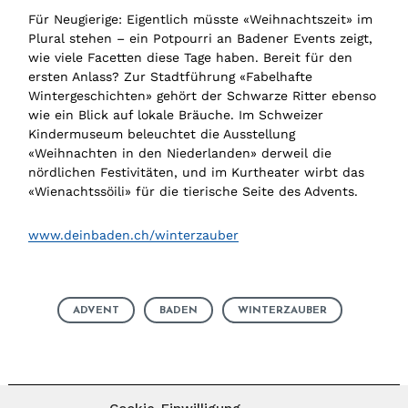
Für Neugierige: Eigentlich müsste «Weihnachtszeit» im
Plural stehen – ein Potpourri an Badener Events zeigt,
wie viele Facetten diese Tage haben. Bereit für den
ersten Anlass? Zur Stadtführung «Fabelhafte
Wintergeschichten» gehört der Schwarze Ritter ebenso
wie ein Blick auf lokale Bräuche. Im Schweizer
Kindermuseum beleuchtet die Ausstellung
«Weihnachten in den Niederlanden» derweil die
nördlichen Festivitäten, und im Kurtheater wirbt das
«Wienachtssöili» für die tierische Seite des Advents.
www.deinbaden.ch/winterzauber
ADVENT
BADEN
WINTERZAUBER