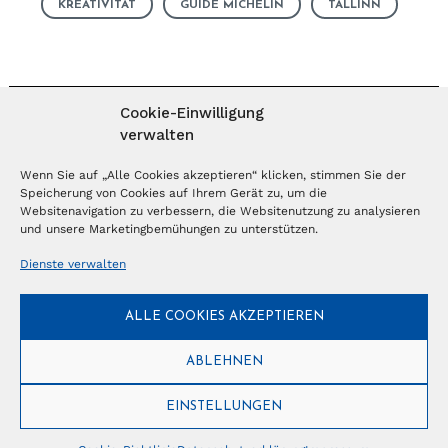
KREATIVITÄT
GUIDE MICHELIN
TALLINN
Cookie-Einwilligung
verwalten
MAGAZIN ABONNIEREN
Wenn Sie auf „Alle Cookies akzeptieren“ klicken, stimmen Sie der
Speicherung von Cookies auf Ihrem Gerät zu, um die
Websitenavigation zu verbessern, die Websitenutzung zu analysieren
Abonnieren
und unsere Marketingbemühungen zu unterstützen.
Dienste verwalten
NEWSLETTER
ALLE COOKIES AKZEPTIEREN
Anmelden
ABLEHNEN
EINSTELLUNGEN
© Copyright 2026 – Ferientrends //
info@tlvg.ch
// +41 31 300 30 85 //
Tourismus Lifestyle Verlag GmbH // Frohbergweg 1 - CH-3012 Bern //
Datenschutzerklärung
//
Impressum