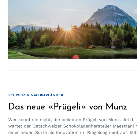
SCHWEIZ & NACHBARLÄNDER
Das neue «Prügeli» von Munz
Wer kennt sie nicht, die beliebten Prügeli von Munz. Jetzt
wartet der Ostschweizer Schokoladenhersteller Maestrani 
einer neuen Sorte als Innovation im Riegelsegment auf: Mit