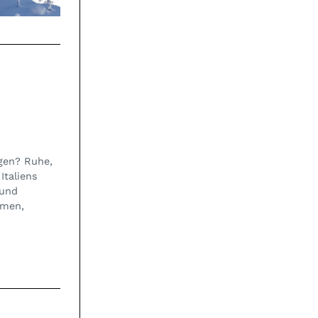
gen? Ruhe,
Italiens
 und
mmen,