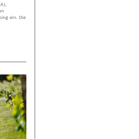
A),
en
ng ein. Die