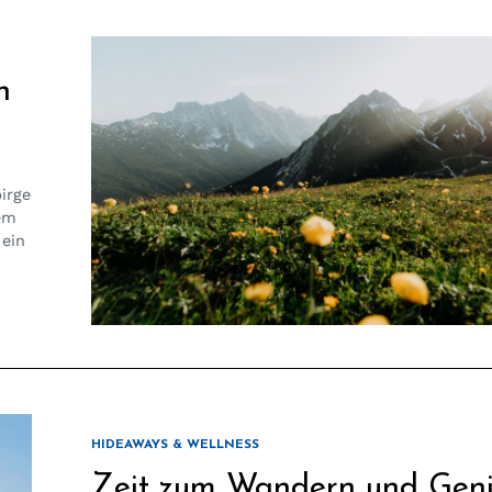
n
irge
dem
 ein
HIDEAWAYS & WELLNESS
Zeit zum Wandern und Geni