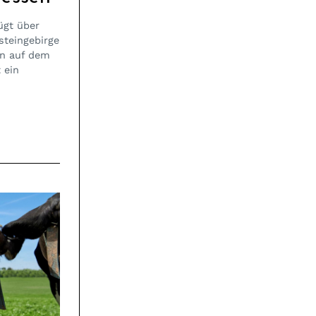
ügt über
steingebirge
on auf dem
 ein