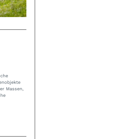
iche
ienobjekte
der Massen,
che