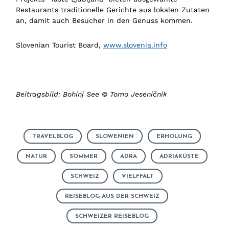
Restaurants traditionelle Gerichte aus lokalen Zutaten
an, damit auch Besucher in den Genuss kommen.
Slovenian Tourist Board,
www.slovenia.info
Beitragsbild: Bohinj See © Tomo Jeseničnik
TRAVELBLOG
SLOWENIEN
ERHOLUNG
NATUR
SOMMER
ADRA
ADRIAKÜSTE
SCHWEIZ
VIELFFALT
REISEBLOG AUS DER SCHWEIZ
SCHWEIZER REISEBLOG