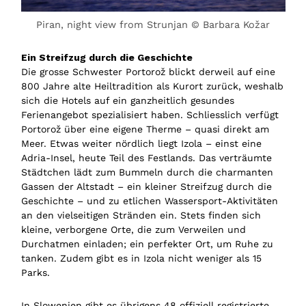
Piran, night view from Strunjan © Barbara Kožar
Ein Streifzug durch die Geschichte
Die grosse Schwester Portorož blickt derweil auf eine
800 Jahre alte Heiltradition als Kurort zurück, weshalb
sich die Hotels auf ein ganzheitlich gesundes
Ferienangebot spezialisiert haben. Schliesslich verfügt
Portorož über eine eigene Therme – quasi direkt am
Meer. Etwas weiter nördlich liegt Izola – einst eine
Adria-Insel, heute Teil des Festlands. Das verträumte
Städtchen lädt zum Bummeln durch die charmanten
Gassen der Altstadt – ein kleiner Streifzug durch die
Geschichte – und zu etlichen Wassersport-Aktivitäten
an den vielseitigen Stränden ein. Stets finden sich
kleine, verborgene Orte, die zum Verweilen und
Durchatmen einladen; ein perfekter Ort, um Ruhe zu
tanken. Zudem gibt es in Izola nicht weniger als 15
Parks.
In Slowenien gibt es übrigens 48 offiziell registrierte